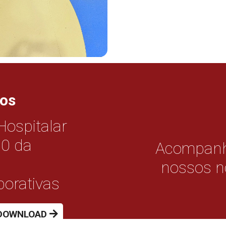
tos
ospitalar
0 da
Acompanh
nossos n
orativas
O DOWNLOAD