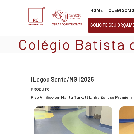
Pular
para
HOME
QUEM SOM
o
conteúdo
SOLICITE SEU
ORÇAM
Colégio Batista
| Lagoa Santa/MG | 2025
PRODUTO
Piso Vinílico em Manta Tarkett Linha Eclipse Premium