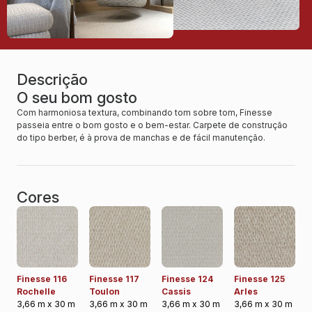
Descrição
O seu bom gosto
Com harmoniosa textura, combinando tom sobre tom, Finesse
passeia entre o bom gosto e o bem-estar. Carpete de construção
do tipo berber, é à prova de manchas e de fácil manutenção.
Cores
Finesse 116
Finesse 117
Finesse 124
Finesse 125
Rochelle
Toulon
Cassis
Arles
3,66 m x 30 m
3,66 m x 30 m
3,66 m x 30 m
3,66 m x 30 m