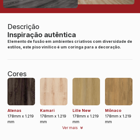
Descrição
Inspiração autêntica
Elemento de fusão em ambientes criativos com diversidade de
estilos, este piso vinílico é um coringa para a decoração.
Cores
Atenas
Kamari
Lille New
Mônaco
178mm x 1.219
178mm x 1.219
178mm x 1.219
178mm x 1.219
mm
mm
mm
mm
Ver mais