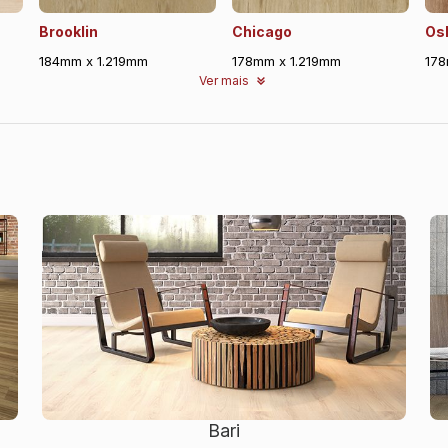
Brooklin
Chicago
Os
184mm x 1.219mm
178mm x 1.219mm
178
Ver mais
Bari