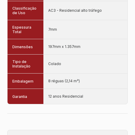
Classificação
AC3 - Residencial alto tráfego
de Uso
Espessura
7mm
Total
197mm x 1.357mm
Dimensões
Tipo de
Colado
Instalação
8 réguas (2,14 m²)
Embalagem
12 anos Residencial
Garantia