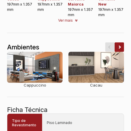
197mm x 1.357
197mm x 1.357
Maiorca
New
mm
mm
197mm x 1.357
197mm x 1.357
mm
mm
Ver mais
Ambientes
Cappuccino
Cacau
Ficha Técnica
Tipo de
Piso Laminado
Revestimento