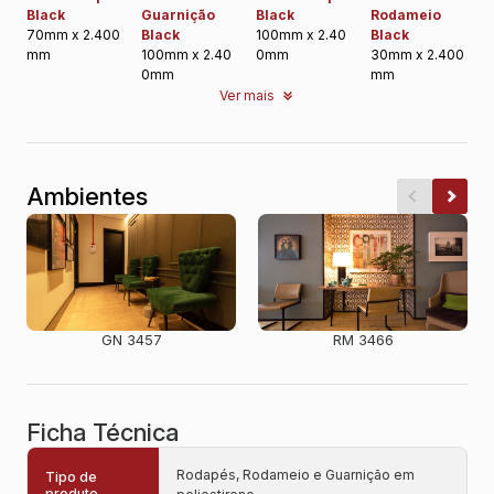
Black
Guarnição
Black
Rodameio
70mm x 2.400
Black
100mm x 2.40
Black
mm
100mm x 2.40
0mm
30mm x 2.400
0mm
mm
Ver mais
Ambientes
GN 3457
RM 3466
Ficha Técnica
Rodapés, Rodameio e Guarnição em
Tipo de
produto