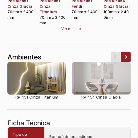
Pop RP 451
Pop RP 451
Pop RP 451
Pop RP 454
Cinza Glacial
Cinza
Fendi
Cinza Glacial
70mm x 2.400
Titanium
70mm x 2.400
100mm x 2.40
mm
70mm x 2.400
mm
0mm
mm
Ver mais
Ambientes
RP 451 Cinza Titanium
RP 454 Cinza Glacial
Ficha Técnica
Tipo de
Rodapé de poliestireno