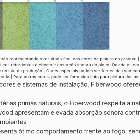
o representando o resultado final das cores de pintura no produto | A 
icas retardantes à chama e absorção sonora da placa| Devido às carac
de no lote de produção | Cores especiais podem ser fornecidas sob co
eada | Para outras cores, pode ser fornecido tinta para pintura dos m
ores e sistemas de instalação, Fiberwood oferec
rias primas naturais, o Fiberwood respeita a na
wood apresentam elevada absorção sonora contri
ambientes
enta ótimo comportamento frente ao fogo, send