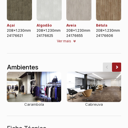
Açaí
Algodão
Aveia
Bétula
208x1.230mm
208x1.230mm
208x1.230mm
208x1.230mm
24176621
24176625
24176655
24176606
Ver mais
Ambientes
Carambola
Cabreuva