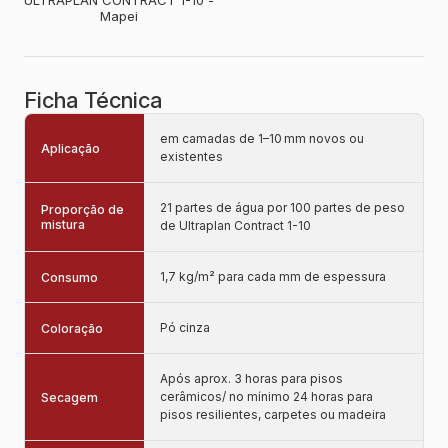
ULTRAPLAN CONTRACT 1-10 -
Mapei
Ficha Técnica
em camadas de 1–10 mm novos ou
Aplicação
existentes
21 partes de água por 100 partes de peso
Proporção de
mistura
de Ultraplan Contract 1-10
1,7 kg/m² para cada mm de espessura
Consumo
Pó cinza
Coloração
Após aprox. 3 horas para pisos
cerâmicos/ no mínimo 24 horas para
Secagem
pisos resilientes, carpetes ou madeira